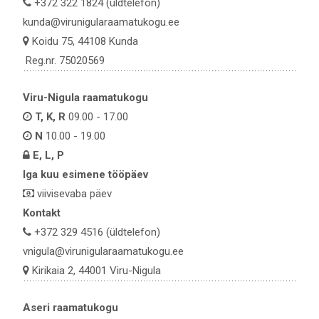
+372 322 1824 (üldtelefon)
kunda@virunigularaamatukogu.ee
Koidu 75, 44108 Kunda
Reg.nr. 75020569
Viru-Nigula raamatukogu
T, K, R
09.00 - 17.00
N
10.00 - 19.00
E, L, P
Iga kuu esimene tööpäev
viivisevaba päev
Kontakt
+372 329 4516 (üldtelefon)
vnigula@virunigularaamatukogu.ee
Kirikaia 2, 44001 Viru-Nigula
Aseri raamatukogu