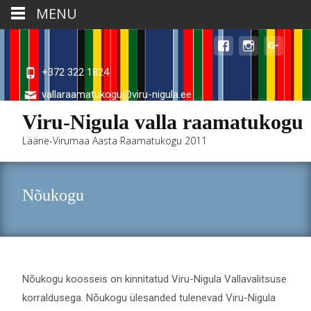
MENU
+372 322 1824
vallaraamatukogu@viru-nigula.ee
Viru-Nigula valla raamatukogu
Lääne-Virumaa Aasta Raamatukogu 2011
Nõukogu
Nõukogu koosseis on kinnitatud Viru-Nigula Vallavalitsuse
korraldusega. Nõukogu ülesanded tulenevad Viru-Nigula