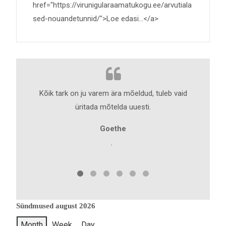
href="https://virunigularaamatukogu.ee/arvutiala
sed-nouandetunnid/">Loe edasi...</a>
Kõik tark on ju varem ära mõeldud, tuleb vaid
Nõuanne
üritada mõtelda uuesti.
enim va
Goethe
,
Sündmused august 2026
Month
Week
Day