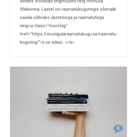
selleks soodsad tingimused ning mõnusa
õhkkonna. Lastel on raamatukoguringis võimalik
saada sõbraks üksteisega ja raamatutega
ning<a class="moretag"
href="https://virunigularaamatukogu.ee/raamatu
koguring/">Loe edasi...</a>
0