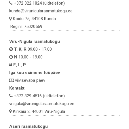
+372 322 1824 (üldtelefon)
kunda@virunigularaamatukogu.ee
Koidu 75, 44108 Kunda
Reg.nr. 75020569
Viru-Nigula raamatukogu
T, K, R
09.00 - 17.00
N
10.00 - 19.00
E, L, P
Iga kuu esimene tööpäev
viivisevaba päev
Kontakt
+372 329 4516 (üldtelefon)
vnigula@virunigularaamatukogu.ee
Kirikaia 2, 44001 Viru-Nigula
Aseri raamatukogu