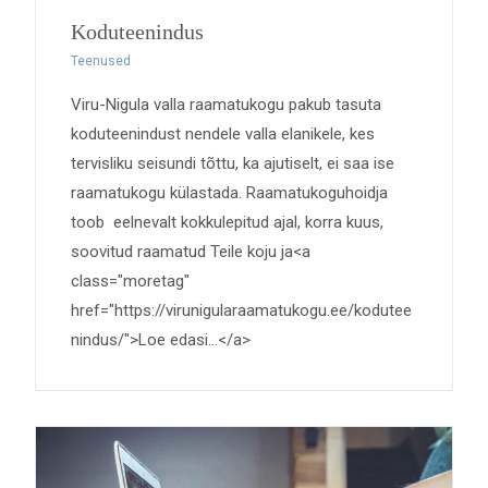
Koduteenindus
Teenused
Viru-Nigula valla raamatukogu pakub tasuta
koduteenindust nendele valla elanikele, kes
tervisliku seisundi tõttu, ka ajutiselt, ei saa ise
raamatukogu külastada. Raamatukoguhoidja
toob eelnevalt kokkulepitud ajal, korra kuus,
soovitud raamatud Teile koju ja<a
class="moretag"
href="https://virunigularaamatukogu.ee/kodutee
nindus/">Loe edasi...</a>