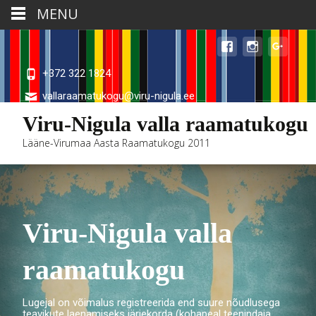
MENU
+372 322 1824
vallaraamatukogu@viru-nigula.ee
Viru-Nigula valla raamatukogu
Lääne-Virumaa Aasta Raamatukogu 2011
Viru-Nigula valla
raamatukogu
Lugejal on võimalus registreerida end suure nõudlusega
teavikute laenamiseks järjekorda (kohapeal teenindaja