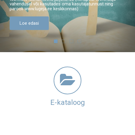
vahendusel või kasutades oma kasutajatunnust ning
parooli www.lugeja.ee keskkonnas)
Loe edasi
E-kataloog