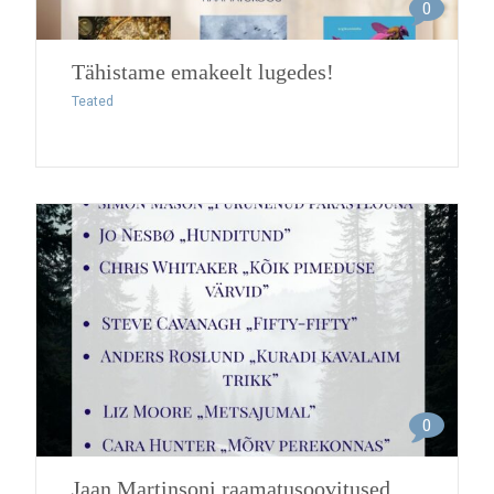
0
Tähistame emakeelt lugedes!
Teated
0
Jaan Martinsoni raamatusoovitused