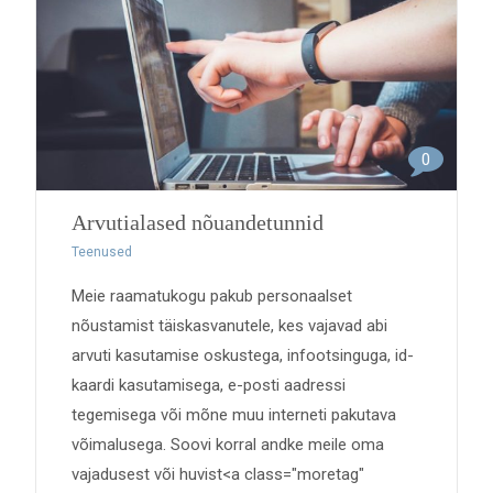
0
Arvutialased nõuandetunnid
Teenused
Meie raamatukogu pakub personaalset
nõustamist täiskasvanutele, kes vajavad abi
arvuti kasutamise oskustega, infootsinguga, id-
kaardi kasutamisega, e-posti aadressi
tegemisega või mõne muu interneti pakutava
võimalusega. Soovi korral andke meile oma
vajadusest või huvist<a class="moretag"